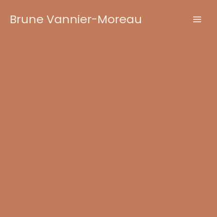
Aller
Brune Vannier-Moreau
au
contenu