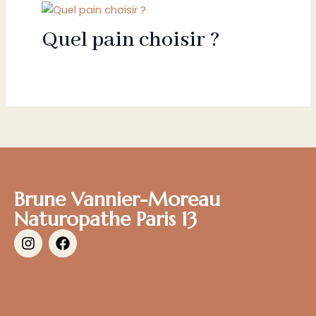
Quel pain choisir ?
Brune Vannier-Moreau
Naturopathe Paris 13
I
F
n
a
s
c
t
e
a
b
g
o